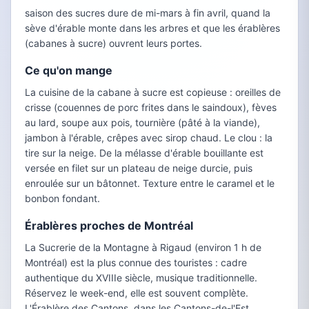
saison des sucres dure de mi-mars à fin avril, quand la
sève d'érable monte dans les arbres et que les érablères
(cabanes à sucre) ouvrent leurs portes.
Ce qu'on mange
La cuisine de la cabane à sucre est copieuse : oreilles de
crisse (couennes de porc frites dans le saindoux), fèves
au lard, soupe aux pois, tournière (pâté à la viande),
jambon à l'érable, crêpes avec sirop chaud. Le clou : la
tire sur la neige. De la mélasse d'érable bouillante est
versée en filet sur un plateau de neige durcie, puis
enroulée sur un bâtonnet. Texture entre le caramel et le
bonbon fondant.
Érablères proches de Montréal
La Sucrerie de la Montagne à Rigaud (environ 1 h de
Montréal) est la plus connue des touristes : cadre
authentique du XVIIIe siècle, musique traditionnelle.
Réservez le week-end, elle est souvent complète.
L'Érablère des Cantons, dans les Cantons-de-l'Est