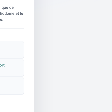
nique de
 Biodome et le
e.
ort