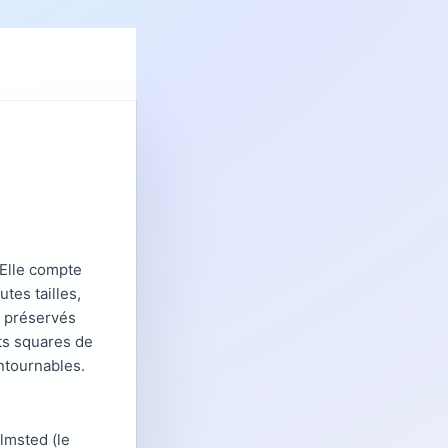
 Elle compte
tes tailles,
s préservés
its squares de
ontournables.
lmsted (le