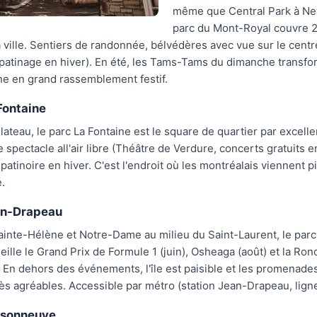
même que Central Park à New
parc du Mont-Royal couvre 
 ville. Sentiers de randonnée, bélvédères avec vue sur le centre
patinage en hiver). En été, les Tams-Tams du dimanche transfo
ne en grand rassemblement festif.
Fontaine
ateau, le parc La Fontaine est le square de quartier par excell
 spectacle all'air libre (Théâtre de Verdure, concerts gratuits en
patinoire en hiver. C'est l'endroit où les montréalais viennent 
é.
an-Drapeau
Sainte-Hélène et Notre-Dame au milieu du Saint-Laurent, le par
ille le Grand Prix de Formule 1 (juin), Osheaga (août) et la Ron
). En dehors des événements, l'île est paisible et les promenade
rès agréables. Accessible par métro (station Jean-Drapeau, ligne
isonneuve