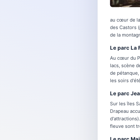
au cœur de la
des Castors (
de la montag
Le parc La 
Au cœur du Pl
lacs, scène de
de pétanque, 
les soirs d'ét
Le parc Je
Sur les îles 
Drapeau accue
d'attractions
fleuve sont t
Le parc Ma