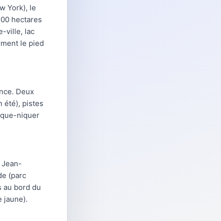
 York), le
200 hectares
-ville, lac
rment le pied
ence. Deux
 été), pistes
pique-niquer
c Jean-
de (parc
s au bord du
 jaune).