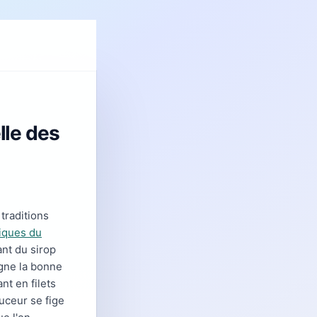
lle des
 traditions
iques du
ant du sirop
igne la bonne
nt en filets
ouceur se fige