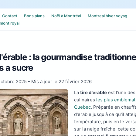
Contact
Bons plans
Noël à Montréal
Montreal hiver voyag
mont royal
 d'érable : la gourmandise traditionne
 a sucre
octobre 2025
- Mis à jour le
22 février 2026
La
tire d'erable
est l'une des
culinaires
les plus emblemat
Quebec
. Préparée en chauff
d'erable jusqu'à ce qu'il atte
température, puis en le versa
sur la neige fraîche, cette d