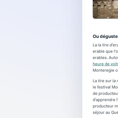
Ou déguster
La
la tire d'er
erable que l'
erables. Aut
heure de voit
Monteregie o
La
tire sur la
le festival M
de producteur
d'apprendre l
producteur mo
séjour au Qu