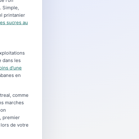
e l'on
. Simple,
l printanier
es sucres au
ploitations
e dans les
ins d'une
cabanes en
ntreal, comme
ins marches
ion
, premier
 lors de votre