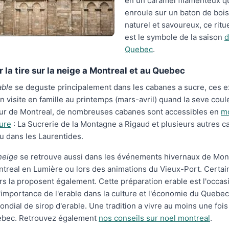
en un caramel filamenteux qu
enroule sur un baton de bois
naturel et savoureux, ce ritue
est le symbole de la saison
d
Quebec
.
 la tire sur la neige a Montreal et au Quebec
able
se deguste principalement dans les cabanes a sucre, ces ex
on visite en famille au printemps (mars-avril) quand la seve coul
our de Montreal, de nombreuses cabanes sont accessibles en
mo
ure
: La Sucrerie de la Montagne a Rigaud et plusieurs autres 
u dans les Laurentides.
 neige
se retrouve aussi dans les événements hivernaux de Mo
ontreal en Lumière ou lors des animations du Vieux-Port. Certa
s la proposent également. Cette préparation erable est l'occas
'importance de l'erable dans la culture et l'économie du Quebec
ndial de sirop d'erable. Une tradition a vivre au moins une fois
ebec. Retrouvez également
nos conseils sur noel montreal
.