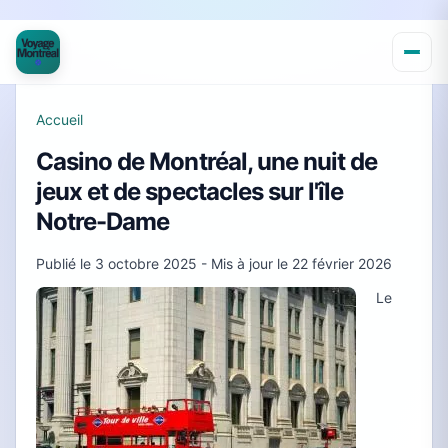
Accueil
Casino de Montréal, une nuit de
jeux et de spectacles sur l'île
Notre-Dame
Publié le
3 octobre 2025
- Mis à jour le
22 février 2026
Le