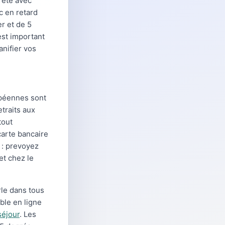
 été avec
nc en retard
r et de 5
est important
nifier vos
opéennes sont
traits aux
tout
carte bancaire
c : prevoyez
et chez le
rle dans tous
ble en ligne
séjour
. Les