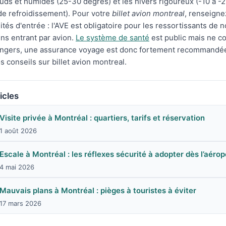
uds et humides (25-30 degrés) et les hivers rigoureux (-10 a -
de refroidissement). Pour votre
billet avion montreal
, renseigne
lités d'entrée : l'AVE est obligatoire pour les ressortissants de
ns entrant par avion.
Le système de santé
est public mais ne c
rangers, une assurance voyage est donc fortement recommandé
 conseils sur billet avion montreal.
icles
Visite privée à Montréal : quartiers, tarifs et réservation
1 août 2026
Escale à Montréal : les réflexes sécurité à adopter dès l’aérop
4 mai 2026
Mauvais plans à Montréal : pièges à touristes à éviter
17 mars 2026