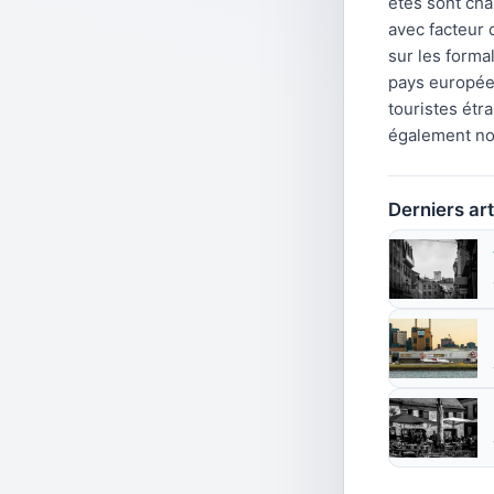
etes sont cha
avec facteur 
sur les forma
pays europée
touristes ét
également nos
Derniers art