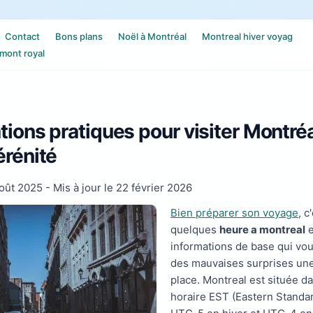
Contact
Bons plans
Noël à Montréal
Montreal hiver voyag
mont royal
tions pratiques pour visiter Montréa
érénité
août 2025
- Mis à jour le
22 février 2026
Bien préparer son voyage
, c
quelques
heure a montreal
e
informations de base qui vou
des mauvaises surprises une
place. Montreal est située d
horaire EST (Eastern Standar