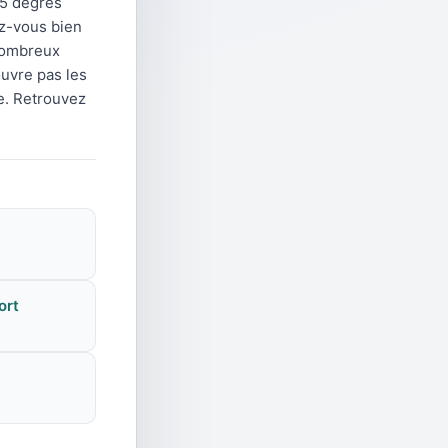
25 degrés
z-vous bien
 nombreux
ouvre pas les
e. Retrouvez
ort