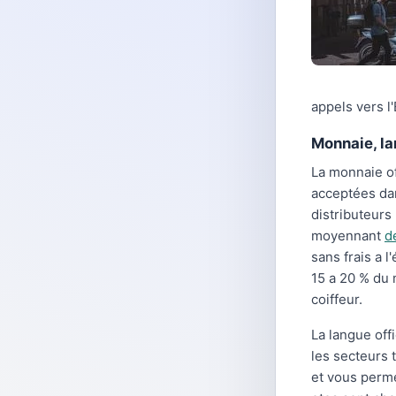
appels vers l
Monnaie, la
La monnaie of
acceptées dan
distributeurs
moyennant
d
sans frais a 
15 a 20 % du
coiffeur.
La langue offi
les secteurs 
et vous perme