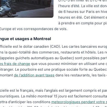
UTC-5 en hiver et UTC-4 en
l'heure d'été. La ville est do
de 6 heures sur Paris en hive
heures en été. Cet élément 
à prendre en compte pour pla
'Europe et vos correspondances de vols.
ngue et usages a Montreal
ficielle est le dollar canadien (CAD). Les cartes bancaires eur
s la quasi-totalité des commerces, restaurants et hôtels. Les re
 (appeles guichets automatiques au Quebec) sont possibles par
es frais de change
que vous pouvez minimiser en utilisant une 
l'étranger. Le pourboire est une pratique sociale forte au Quebe
 montant
de l'addition avant taxes
dans les restaurants, les taxis 
cielle est le français, mais l'anglais est largement compris et pa
touristiques. La
météo montreal 15 jours
est facilement consulta
ttra d'anticiper les conditions
meteorologiques pendant votre 